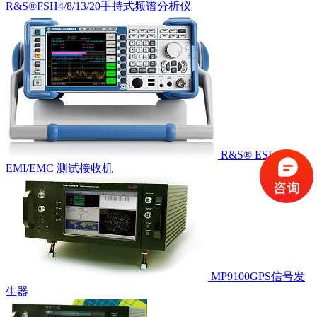
R&S®FSH4/8/13/20手持式频谱分析仪
R&S® ESL
EMI/EMC 测试接收机
MP9100GPS信号发
生器