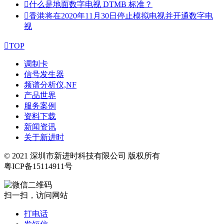

什么是地面数字电视 DTMB 标准？

香港将在2020年11月30日停止模拟电视并开通数字电
视

TOP
调制卡
信号发生器
频谱分析仪,NF
产品世界
服务案例
资料下载
新闻资讯
关于新进时
© 2021 深圳市新进时科技有限公司 版权所有
粤ICP备15114911号
扫一扫，访问网站
打电话