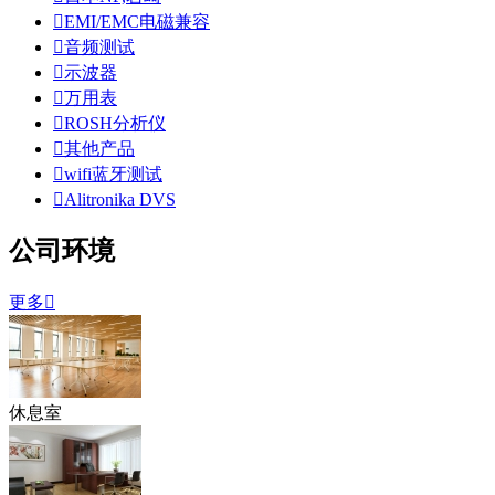

EMI/EMC电磁兼容

音频测试

示波器

万用表

ROSH分析仪

其他产品

wifi蓝牙测试

Alitronika DVS
公司环境
更多

休息室