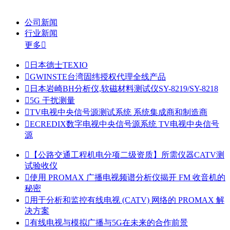
公司新闻
行业新闻
更多


日本德士TEXIO

GWINSTE台湾固纬授权代理全线产品

日本岩崎BH分析仪,软磁材料测试仪SY-8219/SY-8218

5G 干扰测量

TV电视中央信号源测试系统 系统集成商和制造商

ECREDIX数字电视中央信号源系统 TV电视中央信号
源

【公路交通工程机电分项二级资质】所需仪器CATV测
试验收仪

使用 PROMAX 广播电视频谱分析仪揭开 FM 收音机的
秘密

用于分析和监控有线电视 (CATV) 网络的 PROMAX 解
决方案

有线电视与模拟广播与5G在未来的合作前景