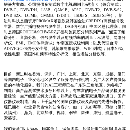
解决方案商。公司提供多制式数字电视调制卡/码流卡（兼容制式：
DVB-C、DVB-T/H、J.83B、QAM B、ATSC、DVB-T2、DVB-S/S2、
DVB-S2X、DTMB、CMMB、ISDB-T、ISDB-S、ISDB-S3等）。新
进时科技是西班牙PROMAX场强仪及韩国金进CREDIX (高频信号发
生器、数字广播电视信号发生器、DAB信号源）中国区总代理商，同
时是德国ROHDE&SCHWARZ罗德与施瓦茨分销系列产品（涵盖了频
谱分析、音频分析、信号发生以及射频功率的测量，示波器、网络分
析仪、EMI、EMC传导测试）华南区授权经销商；以及代理台湾
ADIVIC(GPS信号发生器、射频录制播放器、WIFI测试)；日本NF双
极性电源；英国N4L频率特性分析仪、相位增益分析仪等。
目前，新进时在香港、深圳、广州、上海、北京、东莞、成都、厦门
等国内电子工业发达地区设立了服务与合作机构，为广大客户提供优
质的本地化服务。我们的AE工程师已在广东珠三角地区，为各电子
制造厂商产品测试技术服务10年以上，有丰富的电子产品研发检测测
量经验，生产线测试解决方案，熟悉市场上数百家通用的进口、国产
仪器仪表制造厂商，上千型号的测量仪器仪表及高端的先进分析仪。
现已拥有一批业界代表性的知名客户。如：广东好帮手、冠捷（厦门
及福州）、鼎为、北京加维、视源、创维、康佳、康冠、航盛电子、
索菱等。
我们秉承“以人为本，顾客为主，诚信务实，锐意进取”的原则,并在实