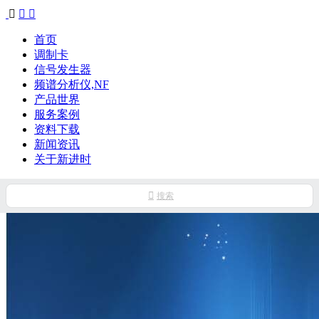



首页
调制卡
信号发生器
频谱分析仪,NF
产品世界
服务案例
资料下载
新闻资讯
关于新进时

搜索