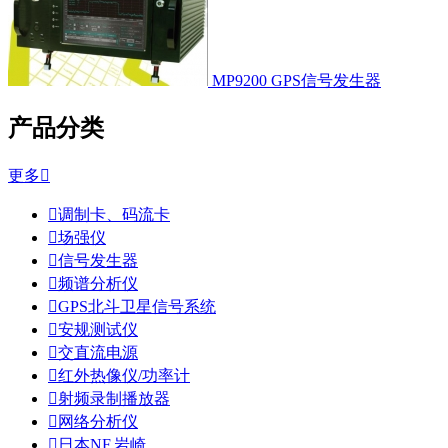
MP9200 GPS信号发生器
产品分类
更多


调制卡、码流卡

场强仪

信号发生器

频谱分析仪

GPS北斗卫星信号系统

安规测试仪

交直流电源

红外热像仪/功率计

射频录制播放器

网络分析仪

日本NF,岩崎