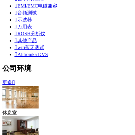

EMI/EMC电磁兼容

音频测试

示波器

万用表

ROSH分析仪

其他产品

wifi蓝牙测试

Alitronika DVS
公司环境
更多

休息室