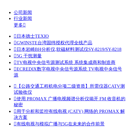
公司新闻
行业新闻
更多


日本德士TEXIO

GWINSTE台湾固纬授权代理全线产品

日本岩崎BH分析仪,软磁材料测试仪SY-8219/SY-8218

5G 干扰测量

TV电视中央信号源测试系统 系统集成商和制造商

ECREDIX数字电视中央信号源系统 TV电视中央信号
源

【公路交通工程机电分项二级资质】所需仪器CATV测
试验收仪

使用 PROMAX 广播电视频谱分析仪揭开 FM 收音机的
秘密

用于分析和监控有线电视 (CATV) 网络的 PROMAX 解
决方案

有线电视与模拟广播与5G在未来的合作前景