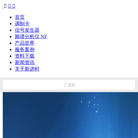



首页
调制卡
信号发生器
频谱分析仪,NF
产品世界
服务案例
资料下载
新闻资讯
关于新进时

搜索