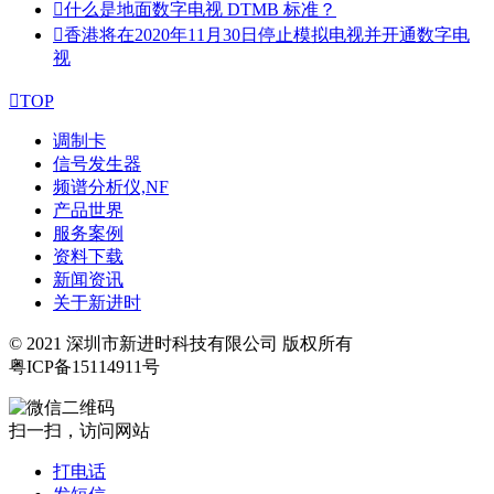

什么是地面数字电视 DTMB 标准？

香港将在2020年11月30日停止模拟电视并开通数字电
视

TOP
调制卡
信号发生器
频谱分析仪,NF
产品世界
服务案例
资料下载
新闻资讯
关于新进时
© 2021 深圳市新进时科技有限公司 版权所有
粤ICP备15114911号
扫一扫，访问网站
打电话