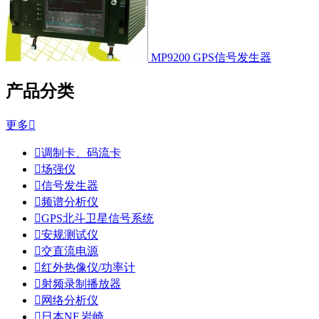
MP9200 GPS信号发生器
产品分类
更多


调制卡、码流卡

场强仪

信号发生器

频谱分析仪

GPS北斗卫星信号系统

安规测试仪

交直流电源

红外热像仪/功率计

射频录制播放器

网络分析仪

日本NF,岩崎