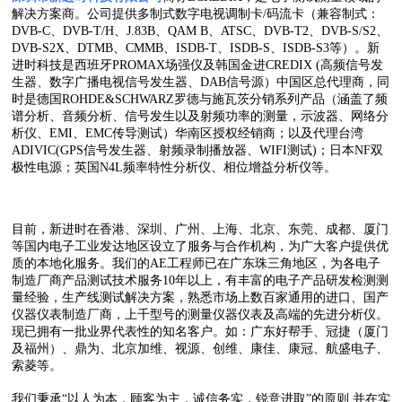
解决方案商。公司提供多制式数字电视调制卡/码流卡（兼容制式：
DVB-C、DVB-T/H、J.83B、QAM B、ATSC、DVB-T2、DVB-S/S2、
DVB-S2X、DTMB、CMMB、ISDB-T、ISDB-S、ISDB-S3等）。新
进时科技是西班牙PROMAX场强仪及韩国金进CREDIX (高频信号发
生器、数字广播电视信号发生器、DAB信号源）中国区总代理商，同
时是德国ROHDE&SCHWARZ罗德与施瓦茨分销系列产品（涵盖了频
谱分析、音频分析、信号发生以及射频功率的测量，示波器、网络分
析仪、EMI、EMC传导测试）华南区授权经销商；以及代理台湾
ADIVIC(GPS信号发生器、射频录制播放器、WIFI测试)；日本NF双
极性电源；英国N4L频率特性分析仪、相位增益分析仪等。
目前，新进时在香港、深圳、广州、上海、北京、东莞、成都、厦门
等国内电子工业发达地区设立了服务与合作机构，为广大客户提供优
质的本地化服务。我们的AE工程师已在广东珠三角地区，为各电子
制造厂商产品测试技术服务10年以上，有丰富的电子产品研发检测测
量经验，生产线测试解决方案，熟悉市场上数百家通用的进口、国产
仪器仪表制造厂商，上千型号的测量仪器仪表及高端的先进分析仪。
现已拥有一批业界代表性的知名客户。如：广东好帮手、冠捷（厦门
及福州）、鼎为、北京加维、视源、创维、康佳、康冠、航盛电子、
索菱等。
我们秉承“以人为本，顾客为主，诚信务实，锐意进取”的原则,并在实