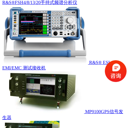
R&S®FSH4/8/13/20手持式频谱分析仪
R&S® ESL
EMI/EMC 测试接收机
MP9100GPS信号发
生器