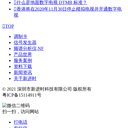

什么是地面数字电视 DTMB 标准？

香港将在2020年11月30日停止模拟电视并开通数字电
视

TOP
调制卡
信号发生器
频谱分析仪,NF
产品世界
服务案例
资料下载
新闻资讯
关于新进时
© 2021 深圳市新进时科技有限公司 版权所有
粤ICP备15114911号
扫一扫，访问网站
打电话