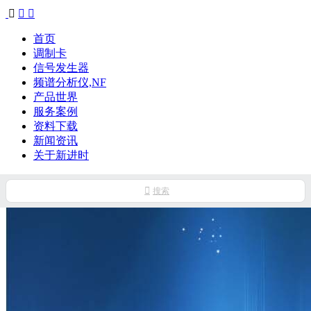



首页
调制卡
信号发生器
频谱分析仪,NF
产品世界
服务案例
资料下载
新闻资讯
关于新进时

搜索