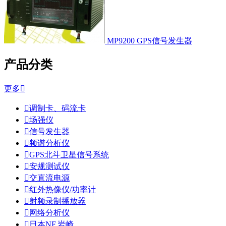
MP9200 GPS信号发生器
产品分类
更多


调制卡、码流卡

场强仪

信号发生器

频谱分析仪

GPS北斗卫星信号系统

安规测试仪

交直流电源

红外热像仪/功率计

射频录制播放器

网络分析仪

日本NF,岩崎