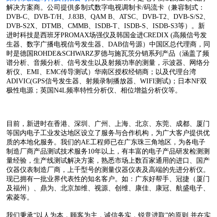
解决方案商。公司提供多制式数字电视调制卡/码流卡（兼容制式：
DVB-C、DVB-T/H、J.83B、QAM B、ATSC、DVB-T2、DVB-S/S2、
DVB-S2X、DTMB、CMMB、ISDB-T、ISDB-S、ISDB-S3等）。新
进时科技是西班牙PROMAX场强仪及韩国金进CREDIX (高频信号发
生器、数字广播电视信号发生器、DAB信号源）中国区总代理商，同
时是德国ROHDE&SCHWARZ罗德与施瓦茨分销系列产品（涵盖了频
谱分析、音频分析、信号发生以及射频功率的测量，示波器、网络分
析仪、EMI、EMC传导测试）华南区授权经销商；以及代理台湾
ADIVIC(GPS信号发生器、射频录制播放器、WIFI测试)；日本NF双
极性电源；英国N4L频率特性分析仪、相位增益分析仪等。
目前，新进时在香港、深圳、广州、上海、北京、东莞、成都、厦门
等国内电子工业发达地区设立了服务与合作机构，为广大客户提供优
质的本地化服务。我们的AE工程师已在广东珠三角地区，为各电子
制造厂商产品测试技术服务10年以上，有丰富的电子产品研发检测测
量经验，生产线测试解决方案，熟悉市场上数百家通用的进口、国产
仪器仪表制造厂商，上千型号的测量仪器仪表及高端的先进分析仪。
现已拥有一批业界代表性的知名客户。如：广东好帮手、冠捷（厦门
及福州）、鼎为、北京加维、视源、创维、康佳、康冠、航盛电子、
索菱等。
我们秉承“以人为本，顾客为主，诚信务实，锐意进取”的原则,并在实