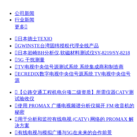
公司新闻
行业新闻
更多


日本德士TEXIO

GWINSTE台湾固纬授权代理全线产品

日本岩崎BH分析仪,软磁材料测试仪SY-8219/SY-8218

5G 干扰测量

TV电视中央信号源测试系统 系统集成商和制造商

ECREDIX数字电视中央信号源系统 TV电视中央信号
源

【公路交通工程机电分项二级资质】所需仪器CATV测
试验收仪

使用 PROMAX 广播电视频谱分析仪揭开 FM 收音机的
秘密

用于分析和监控有线电视 (CATV) 网络的 PROMAX 解
决方案

有线电视与模拟广播与5G在未来的合作前景