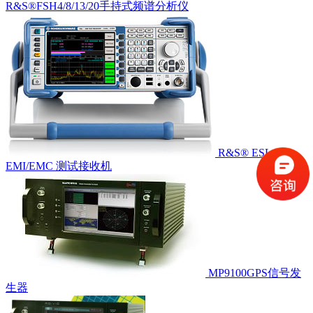
R&S®FSH4/8/13/20手持式频谱分析仪
R&S® ESL
EMI/EMC 测试接收机
MP9100GPS信号发
生器