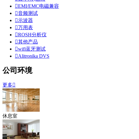

EMI/EMC电磁兼容

音频测试

示波器

万用表

ROSH分析仪

其他产品

wifi蓝牙测试

Alitronika DVS
公司环境
更多

休息室