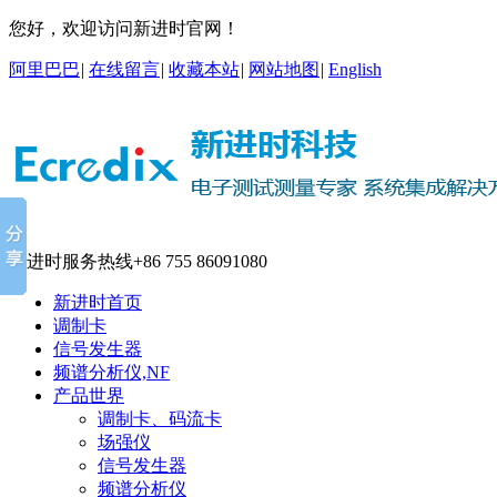
您好，欢迎访问新进时官网！
阿里巴巴
|
在线留言
|
收藏本站
|
网站地图
|
English
新进时服务热线
+86 755 86091080
新进时首页
调制卡
信号发生器
频谱分析仪,NF
产品世界
调制卡、码流卡
场强仪
信号发生器
频谱分析仪