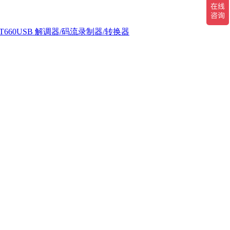
T660USB 解调器/码流录制器/转换器