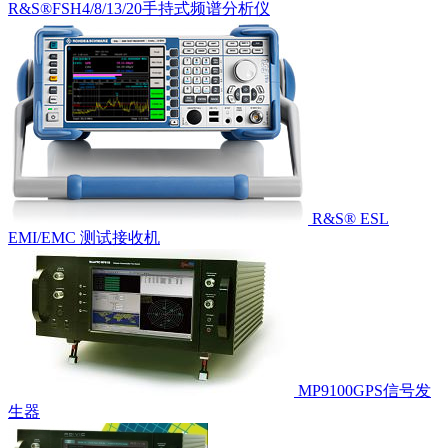
R&S®FSH4/8/13/20手持式频谱分析仪
R&S® ESL
EMI/EMC 测试接收机
MP9100GPS信号发
生器