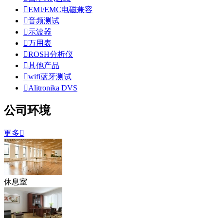

EMI/EMC电磁兼容

音频测试

示波器

万用表

ROSH分析仪

其他产品

wifi蓝牙测试

Alitronika DVS
公司环境
更多

休息室