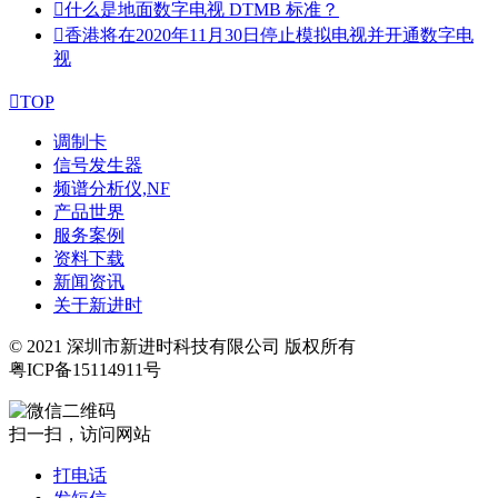

什么是地面数字电视 DTMB 标准？

香港将在2020年11月30日停止模拟电视并开通数字电
视

TOP
调制卡
信号发生器
频谱分析仪,NF
产品世界
服务案例
资料下载
新闻资讯
关于新进时
© 2021 深圳市新进时科技有限公司 版权所有
粤ICP备15114911号
扫一扫，访问网站
打电话