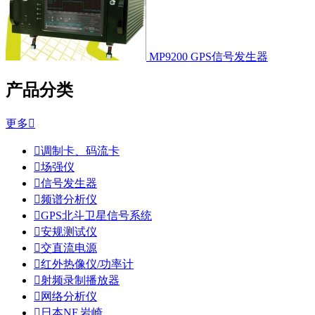
MP9200 GPS信号发生器
产品分类
更多


调制卡、码流卡

场强仪

信号发生器

频谱分析仪

GPS北斗卫星信号系统

安规测试仪

交直流电源

红外热像仪/功率计

射频录制播放器

网络分析仪

日本NF,岩崎