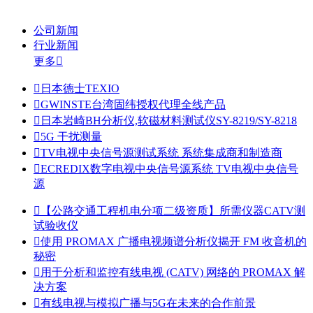
公司新闻
行业新闻
更多


日本德士TEXIO

GWINSTE台湾固纬授权代理全线产品

日本岩崎BH分析仪,软磁材料测试仪SY-8219/SY-8218

5G 干扰测量

TV电视中央信号源测试系统 系统集成商和制造商

ECREDIX数字电视中央信号源系统 TV电视中央信号
源

【公路交通工程机电分项二级资质】所需仪器CATV测
试验收仪

使用 PROMAX 广播电视频谱分析仪揭开 FM 收音机的
秘密

用于分析和监控有线电视 (CATV) 网络的 PROMAX 解
决方案

有线电视与模拟广播与5G在未来的合作前景