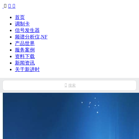



首页
调制卡
信号发生器
频谱分析仪,NF
产品世界
服务案例
资料下载
新闻资讯
关于新进时

搜索