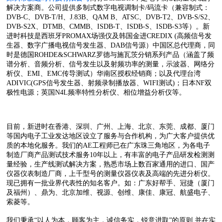
解决方案商。公司提供多制式数字电视调制卡/码流卡（兼容制式：
DVB-C、DVB-T/H、J.83B、QAM B、ATSC、DVB-T2、DVB-S/S2、
DVB-S2X、DTMB、CMMB、ISDB-T、ISDB-S、ISDB-S3等）。新
进时科技是西班牙PROMAX场强仪及韩国金进CREDIX (高频信号发
生器、数字广播电视信号发生器、DAB信号源）中国区总代理商，同
时是德国ROHDE&SCHWARZ罗德与施瓦茨分销系列产品（涵盖了频
谱分析、音频分析、信号发生以及射频功率的测量，示波器、网络分
析仪、EMI、EMC传导测试）华南区授权经销商；以及代理台湾
ADIVIC(GPS信号发生器、射频录制播放器、WIFI测试)；日本NF双
极性电源；英国N4L频率特性分析仪、相位增益分析仪等。
目前，新进时在香港、深圳、广州、上海、北京、东莞、成都、厦门
等国内电子工业发达地区设立了服务与合作机构，为广大客户提供优
质的本地化服务。我们的AE工程师已在广东珠三角地区，为各电子
制造厂商产品测试技术服务10年以上，有丰富的电子产品研发检测测
量经验，生产线测试解决方案，熟悉市场上数百家通用的进口、国产
仪器仪表制造厂商，上千型号的测量仪器仪表及高端的先进分析仪。
现已拥有一批业界代表性的知名客户。如：广东好帮手、冠捷（厦门
及福州）、鼎为、北京加维、视源、创维、康佳、康冠、航盛电子、
索菱等。
我们秉承“以人为本，顾客为主，诚信务实，锐意进取”的原则,并在实