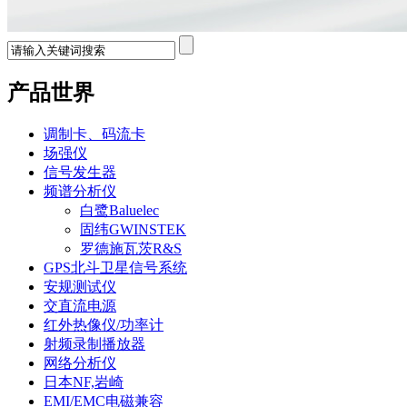
产品世界
调制卡、码流卡
场强仪
信号发生器
频谱分析仪
白鹭Baluelec
固纬GWINSTEK
罗德施瓦茨R&S
GPS北斗卫星信号系统
安规测试仪
交直流电源
红外热像仪/功率计
射频录制播放器
网络分析仪
日本NF,岩崎
EMI/EMC电磁兼容