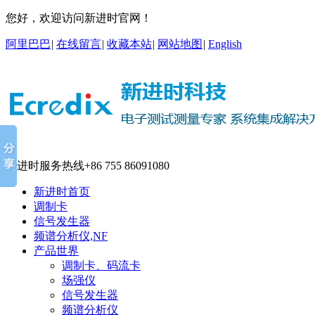
您好，欢迎访问新进时官网！
阿里巴巴
|
在线留言
|
收藏本站
|
网站地图
|
English
新进时服务热线
+86 755 86091080
新进时首页
调制卡
信号发生器
频谱分析仪,NF
产品世界
调制卡、码流卡
场强仪
信号发生器
频谱分析仪