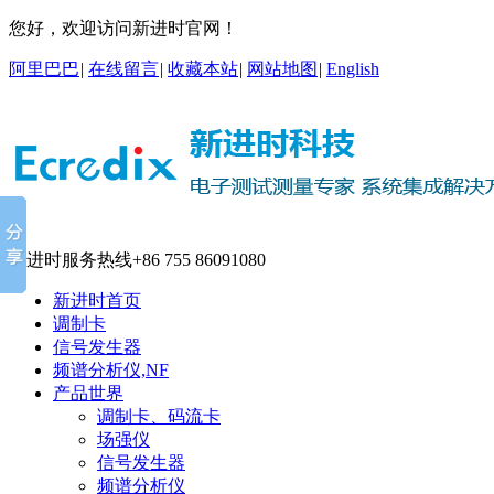
您好，欢迎访问新进时官网！
阿里巴巴
|
在线留言
|
收藏本站
|
网站地图
|
English
新进时服务热线
+86 755 86091080
新进时首页
调制卡
信号发生器
频谱分析仪,NF
产品世界
调制卡、码流卡
场强仪
信号发生器
频谱分析仪