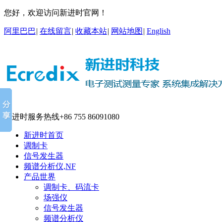
您好，欢迎访问新进时官网！
阿里巴巴
|
在线留言
|
收藏本站
|
网站地图
|
English
新进时服务热线
+86 755 86091080
新进时首页
调制卡
信号发生器
频谱分析仪,NF
产品世界
调制卡、码流卡
场强仪
信号发生器
频谱分析仪